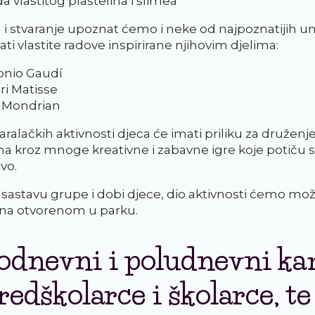
da vlastitog plastelina i slimea
u i stvaranje upoznat ćemo i neke od najpoznatijih u
vati vlastite radove inspirirane njihovim djelima:
onio Gaudí
ri Matisse
t Mondrian
ralačkih aktivnosti djeca će imati priliku za druženje
ma kroz mnoge kreativne i zabavne igre koje potiču s
vo.
 sastavu grupe i dobi djece, dio aktivnosti ćemo mo
 na otvorenom u parku.
lodnevni i poludnevni k
redškolarce i školarce, te