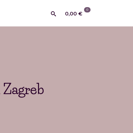
0
0,00
€
Search
for:
u Zagreb