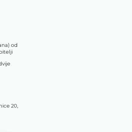
dana) od
itelji
dvije
nice 20,