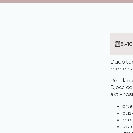
6.-10
Dugo top
mene na
Pet dana 
Djeca će
aktivnos
crta
otis
mod
izr