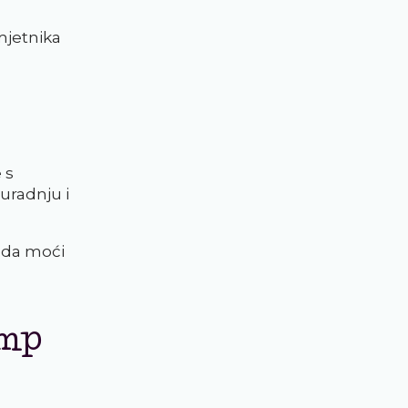
mjetnika
 s
uradnju i
žda moći
amp