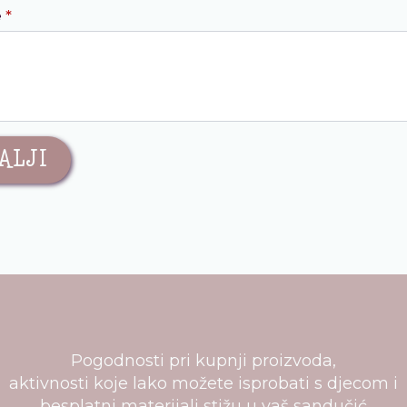
e
*
ALJI
Pogodnosti pri kupnji proizvoda,
aktivnosti koje lako možete isprobati s djecom i
besplatni materijali stižu u vaš sandučić