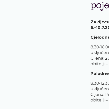
poj
Za djecu
6.-10.7.2
Cjelodne
8.30-16.0
uključen
Cijena: 2
obitelji 
Poludne
8.30-12.3
uključen
Cijena: 1
obitelji 