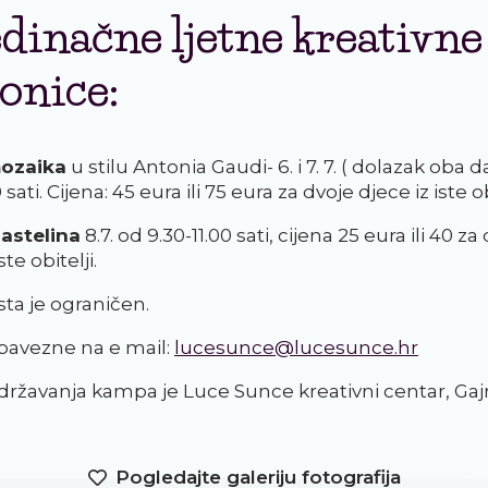
dinačne ljetne kreativne
onice:
mozaika
u stilu Antonia Gaudi- 6. i 7. 7. ( dolazak oba 
 sati. Cijena: 45 eura ili 75 eura za dvoje djece iz iste ob
lastelina
8.7. od 9.30-11.00 sati, cijena 25 eura ili 40 za 
ste obitelji.
sta je ograničen.
obavezne na e mail:
lucesunce@lucesunce.hr
državanja kampa je Luce Sunce kreativni centar, Gaj
Pogledajte galeriju fotografija