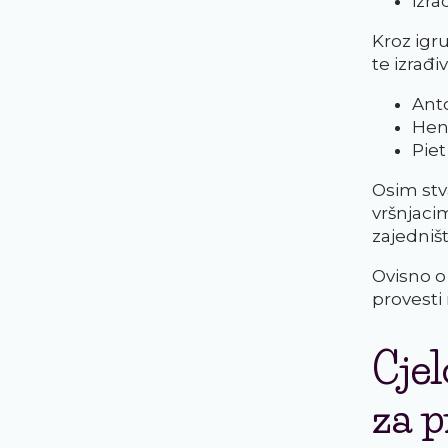
izra
Kroz igr
te izrađi
Ant
Hen
Pie
Osim stva
vršnjaci
zajedništ
Ovisno o
provesti
Cje
za p