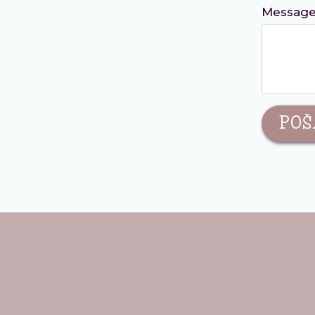
Messag
POŠ