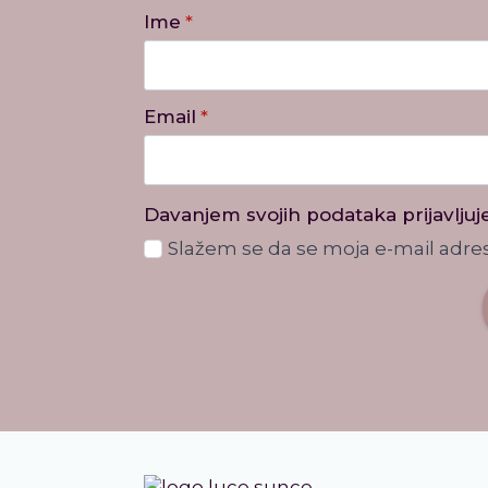
Ime
*
Email
*
Davanjem svojih podataka prijavljuj
Slažem se da se moja e-mail adres