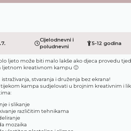
Cijelodnevni i
.7.
5-12 godina
poludnevni
lo ljeto može biti malo lakše ako djeca provedu tje
 ljetnom kreativnom kampu 🙂
istraživanja, stvaranja i druženja bez ekrana!
 tijekom kampa sudjelovati u brojnim kreativnim i l
tima:
nje i slikanje
kivanje različitim tehnikama
eliranje
ada mozaika