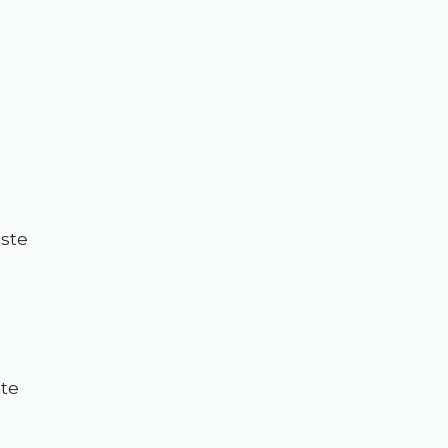
iste
ste