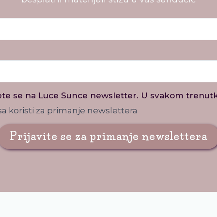
ete se na Luce Sunce newsletter. U svakom trenutk
a koristi za primanje newslettera
Prijavite se za primanje newslettera