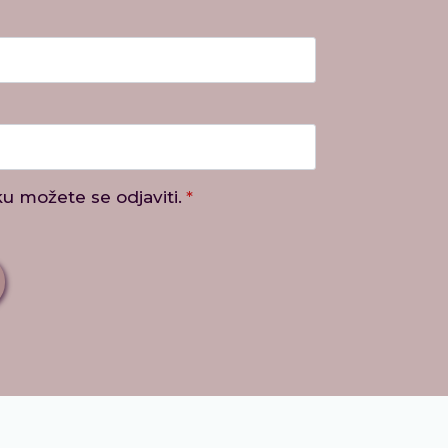
u možete se odjaviti.
*