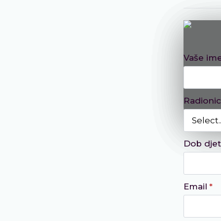
Vaše im
Radioni
Dob djet
Email
*