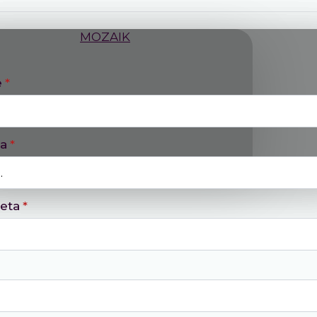
e
*
ca
*
eta
*