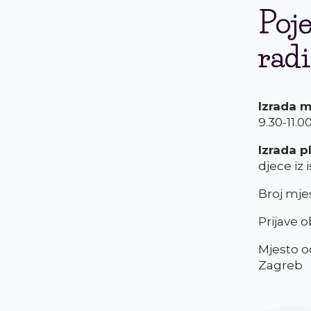
Poje
radi
Izrada 
9.30-11.00
Izrada p
djece iz i
Broj mje
Prijave 
Mjesto o
Zagreb