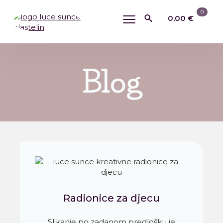
0
0,00
€
Search
for:
Blog
Radionice za djecu
Slikanje po zadanom predlošku je