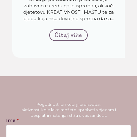
zabavno i u redu ga je isprobati, ali koči
djetetovu KREATIVNOST i MAŠTU te za
djecu koja nisu dovoljno spretna da sa...
Čitaj više
Pogodnosti pri kupnji proizvoda,
aktivnosti koje lako možete isprobati s djecom i
besplatni materijali stižu u vaš sandučić
Ime
*