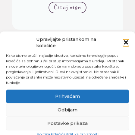
Čitaj više
Upravljajte pristankom na
kolačiće
Kako bismo pružili najbolje iskustvo, koristimo tehnologije poput
kolačića za pohranu i/ili pristup informacijama o uređaju. Pristanak
na ove tehnologije omogućit će nam obradu podataka kao što su
pregledavanja ili jedinstveni ID-ovi na ovoj stranici. Ne pristanak ili
Igre plastelinom – 7 ideja
povlačenje pristanka može negativno utjecati na određene značajke i
funkcije.
Bilo da se vaše dijete tek susreće s
Prihvaćam
plastelinom ili se već duže igra pa vam
nedostaje ideja što s plastelinom u
nastavku teksta možete pronaći nekoli...
Odbijam
Postavke prikaza
Čitaj više
Politika kolačića
Politika privatnosti