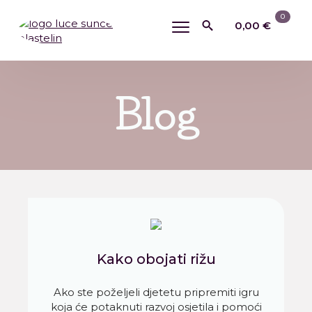
0
0,00
€
Search
for:
Blog
Kako obojati rižu
Ako ste poželjeli djetetu pripremiti igru
koja će potaknuti razvoj osjetila i pomoći