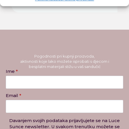
Pogodnosti pri kupnji proizvoda,
aktivnosti koje lako možete isprobati s djecom i
besplatni materijali stižu u vaš sandučić
Ime
*
Email
*
Davanjem svojih podataka prijavljujete se na Luce
Sunce newsletter. U svakom trenutku možete se