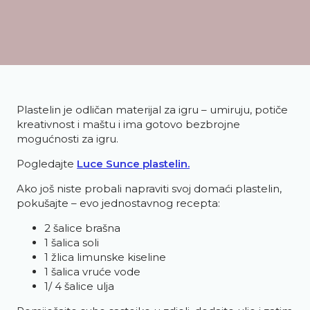
Plastelin je odličan materijal za igru – umiruju, potiče
kreativnost i maštu i ima gotovo bezbrojne
mogućnosti za igru.
Pogledajte
Luce Sunce plastelin.
Ako još niste probali napraviti svoj domaći plastelin,
pokušajte – evo jednostavnog recepta:
2 šalice brašna
1 šalica soli
1 žlica limunske kiseline
1 šalica vruće vode
1/ 4 šalice ulja