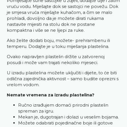
Pomiješajte suhe sastojke u zdjeli, dodajte ulje i zatim
vruću vodu. Miješajte dok se sastojci ne povežu. Dok
je smjesa vruća miješajte kuhačom, a čim se malo
prohladi, dovoljno da je možete dirati rukama
nastavite mijesiti na stolu dok ne postane
kompaktna i više se ne lijepi za ruke.
Ako želite dodati boju, možete- prehrambenu ili
temperu. Dodajte je u toku miješanja plastelina.
Ovako napravljen plastelin držite u zatvorenoj
posudi i može vam trajati nekoliko mjeseci.
U izradu plastelina možete uključiti i dijete, to će biti
odlična zajednička aktivnost – samo budite oprezni s
vrelom vodom.
Nemate vremena za izradu plastelina?
Ručno izrađujem domaći prirodni plastelin
spreman za igru.
Mekan je, dugotrajan i dolazi u veselim bojama.
Možete odabrati pojedinačne boje ili gotove