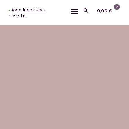
0
0,00
€
Search
for: