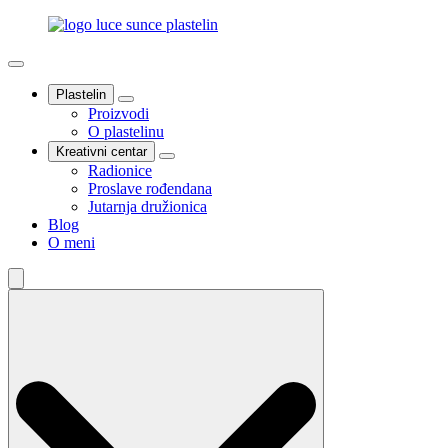
Plastelin
Proizvodi
O plastelinu
Kreativni centar
Radionice
Proslave rođendana
Jutarnja družionica
Blog
O meni
Search
for: