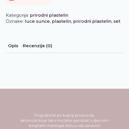
Kategorija:
prirodni plastelin
Oznake:
luce sunce
,
plastelin
,
prirodni plastelin
,
set
Opis
Recenzije (0)
Pogodnosti pri kupnji proizvoda,
aktivnosti koje lako možete isprobati s djecom i
besplatni materijali stižu u vaš sandučić