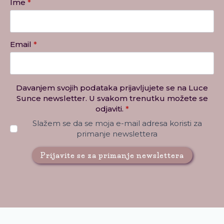
Ime
*
Email
*
Davanjem svojih podataka prijavljujete se na Luce
Sunce newsletter. U svakom trenutku možete se
odjaviti.
*
Slažem se da se moja e-mail adresa koristi za
primanje newslettera
Prijavite se za primanje newslettera