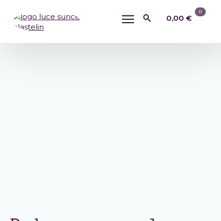
0
0,00
€
Search
for: