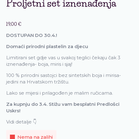
Proljetni set iznenađenja
19,00
€
DOSTUPAN DO 30.4.!
Domaći prirodni plastelin za djecu
Limitirani set gdje vas u svakoj teglici čekaju čak 3
iznenađenja- boja, miris i sjaj!
100 % prirodni sastojci bez sintetskih boja i mirisa-
jedini na Hrvatskom tržištu.
Lako se mijesi i prilagođen je malim ručicama.
Za kupnju do 3.4. Stižu vam besplatni Predlošci
Uskrs!
Vidi detalje 👇
Nema na zalihi